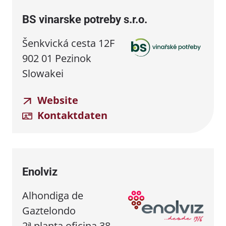
BS vinarske potreby s.r.o.
Šenkvická cesta 12F
902 01 Pezinok
Slowakei
Website
Kontaktdaten
Enolviz
Alhondiga de
Gaztelondo
2ª planta oficina 38