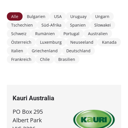
Alle
Bulgarien
USA
Uruguay
Ungarn
Tschechien
Süd-Afrika
Spanien
Slowakei
Schweiz
Rumänien
Portugal
Australien
Österreich
Luxemburg
Neuseeland
Kanada
Italien
Griechenland
Deutschland
Frankreich
Chile
Brasilien
Kauri Australia
PO Box 295
Albert Park