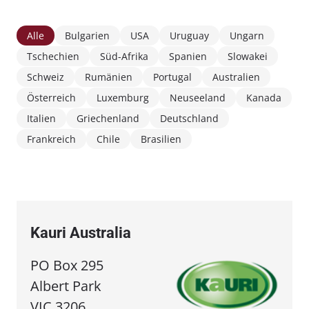
Alle
Bulgarien
USA
Uruguay
Ungarn
Tschechien
Süd-Afrika
Spanien
Slowakei
Schweiz
Rumänien
Portugal
Australien
Österreich
Luxemburg
Neuseeland
Kanada
Italien
Griechenland
Deutschland
Frankreich
Chile
Brasilien
Kauri Australia
PO Box 295
Albert Park
VIC 3206