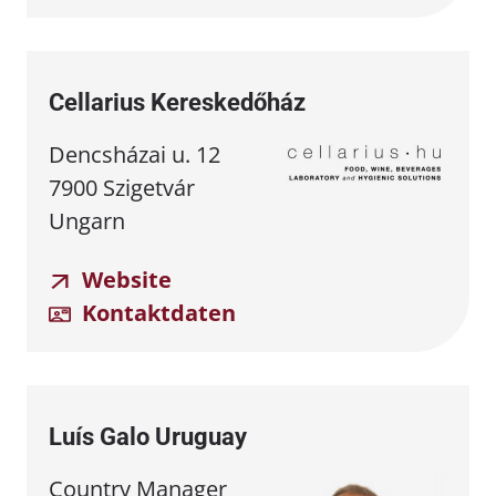
Cellarius Kereskedőház
Dencsházai u. 12
7900 Szigetvár
Ungarn
Website
Kontaktdaten
Luís Galo Uruguay
Country Manager