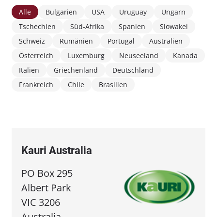
Alle
Bulgarien
USA
Uruguay
Ungarn
Tschechien
Süd-Afrika
Spanien
Slowakei
Schweiz
Rumänien
Portugal
Australien
Österreich
Luxemburg
Neuseeland
Kanada
Italien
Griechenland
Deutschland
Frankreich
Chile
Brasilien
Kauri Australia
PO Box 295
Albert Park
VIC 3206
Australia