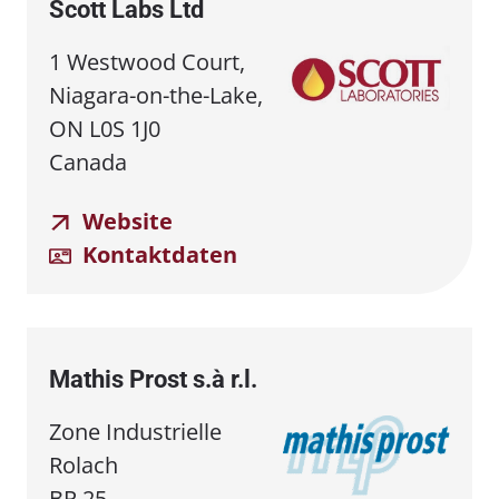
Scott Labs Ltd
1 Westwood Court,
Niagara-on-the-Lake,
ON L0S 1J0
Canada
Website
Kontaktdaten
Mathis Prost s.à r.l.
Zone Industrielle
Rolach
BP 25