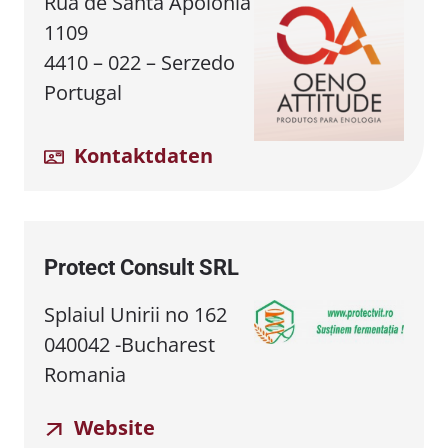
Rua de Santa Apolónia
1109
4410 – 022 – Serzedo
Portugal
Kontaktdaten
Protect Consult SRL
Splaiul Unirii no 162
040042 -Bucharest
Romania
Website