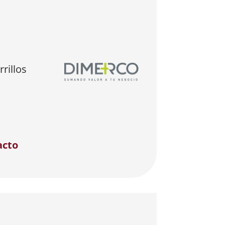
rillos
acto