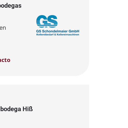
bodegas
en
acto
a bodega Hiß