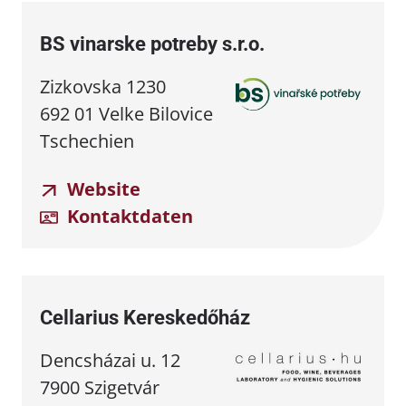
BS vinarske potreby s.r.o.
Zizkovska 1230
692 01 Velke Bilovice
Tschechien
Website
Kontaktdaten
Cellarius Kereskedőház
Dencsházai u. 12
7900 Szigetvár