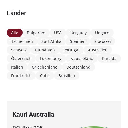
Länder
Alle
Bulgarien
USA
Uruguay
Ungarn
Tschechien
Süd-Afrika
Spanien
Slowakei
Schweiz
Rumänien
Portugal
Australien
Österreich
Luxemburg
Neuseeland
Kanada
Italien
Griechenland
Deutschland
Frankreich
Chile
Brasilien
Kauri Australia
PO Box 295