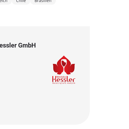
eich
Chile
Brasilien
Kessler GmbH