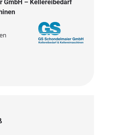
 GmbH – Kellereibedarf
hinen
en
ß