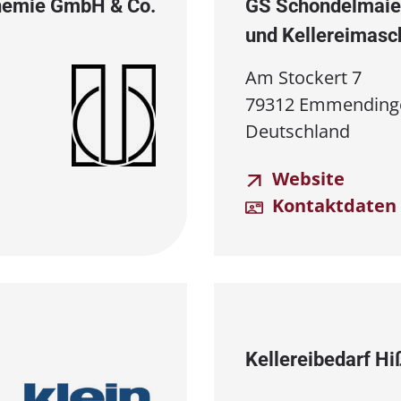
⁠Chemie GmbH & Co.
GS Schondelmaier
und Kellereimasc
Am Stockert 7
79312 Emmending
Deutschland
Website
Kontaktdaten
Kellereibedarf Hi