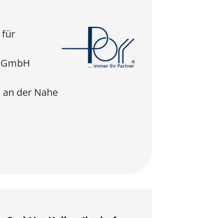
 für
n GmbH
 an der Nahe