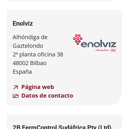
Enolviz
Alhóndiga de
Gaztelondo
2ª planta oficina 38
48002 Bilbao
España
Página web
Datos de contacto
2B FermControl Sudáfrica Pty (Ltd)