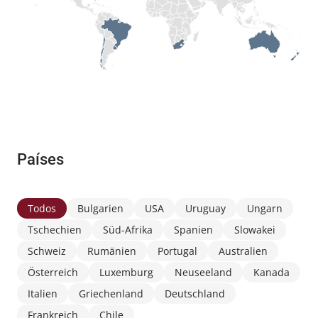
Países
Todos
Bulgarien
USA
Uruguay
Ungarn
Tschechien
Süd-Afrika
Spanien
Slowakei
Schweiz
Rumänien
Portugal
Australien
Österreich
Luxemburg
Neuseeland
Kanada
Italien
Griechenland
Deutschland
Frankreich
Chile