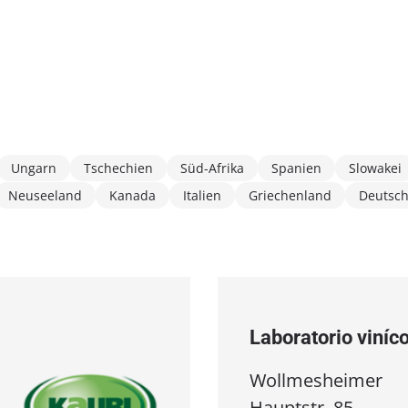
Ungarn
Tschechien
Süd-Afrika
Spanien
Slowakei
Neuseeland
Kanada
Italien
Griechenland
Deutsc
Laboratorio viníc
Wollmesheimer
Hauptstr. 85