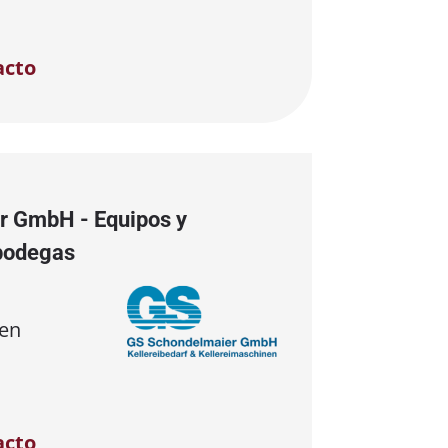
acto
r GmbH - Equipos y
bodegas
en
acto