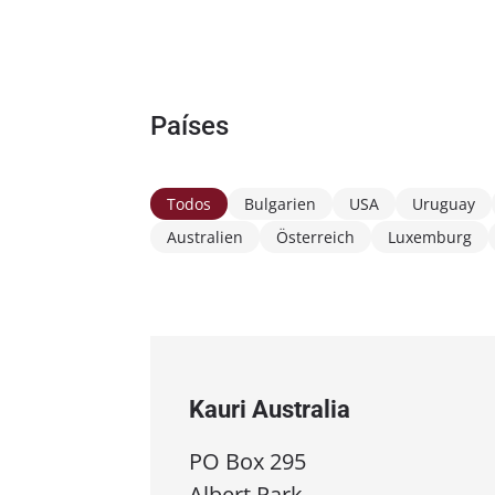
Países
Todos
Bulgarien
USA
Uruguay
Australien
Österreich
Luxemburg
Kauri Australia
PO Box 295
Albert Park