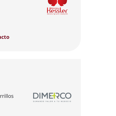
acto
rillos