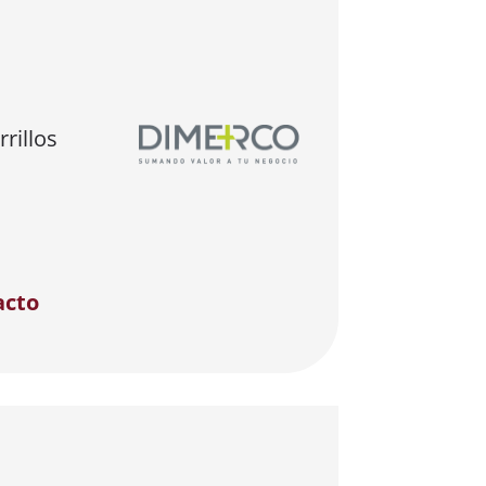
rillos
acto