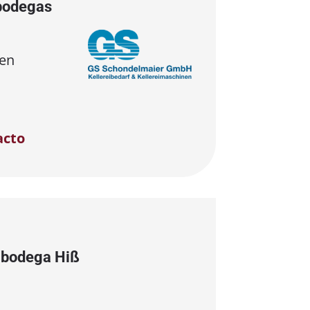
bodegas
en
acto
a bodega Hiß