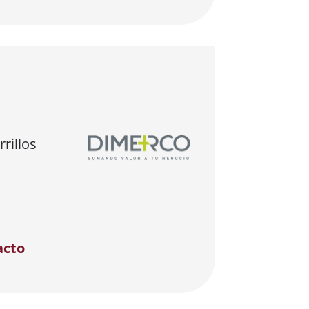
rillos
acto