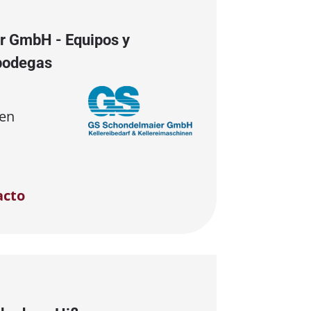
r GmbH - Equipos y
bodegas
en
acto