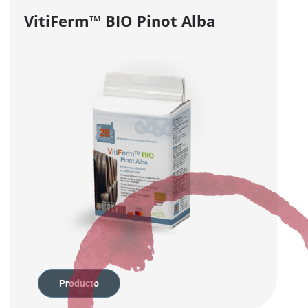
VitiFerm™
BIO
Pinot Alba
Producto