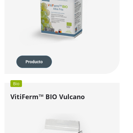
Producto
Bio
VitiFerm™
BIO
Vulcano