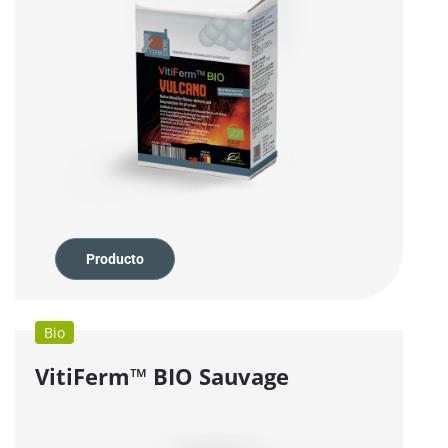
Producto
Bio
VitiFerm™
BIO
Sauvage