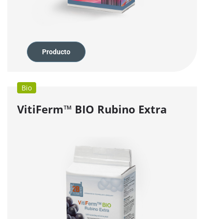
Producto
Bio
VitiFerm™
BIO
Rubino Extra