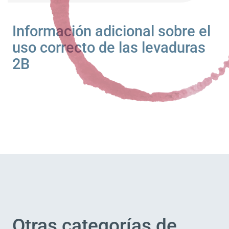
Información adicional sobre el
uso correcto de las levaduras
2B
Otras categorías de