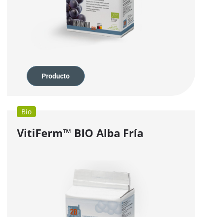
Producto
Bio
VitiFerm™
BIO
Alba Fría