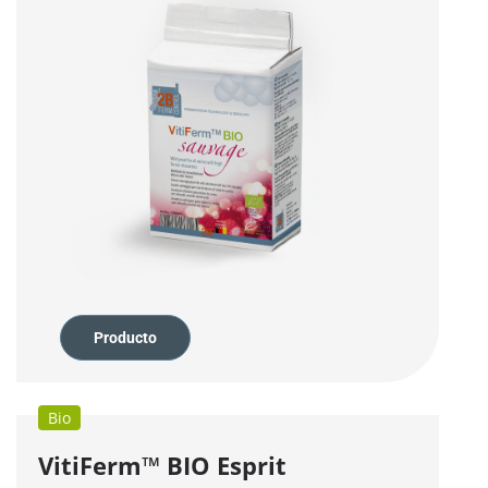
Producto
Bio
VitiFerm™
BIO
Esprit