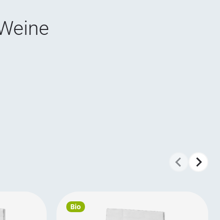
 Weine
Bio