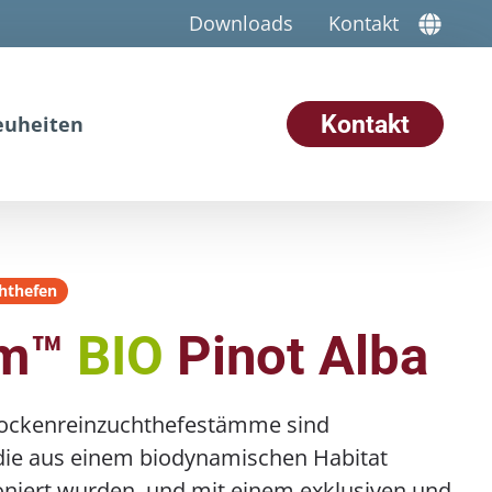
Downloads
Kontakt
Kontakt
euheiten
hthefen
rm™
BIO
Pinot Alba
rockenreinzuchthefestämme sind
die aus einem biodynamischen Habitat
ioniert wurden, und mit einem exklusiven und