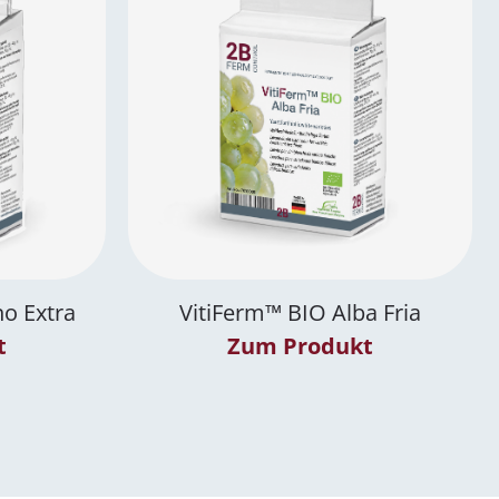
o Extra
VitiFerm™
BIO
Alba Fria
t
Zum Produkt