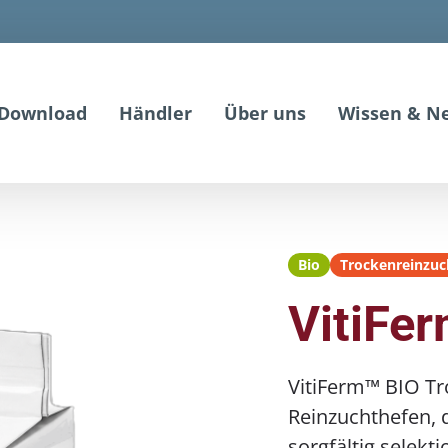
Download
Händler
Über uns
Wissen & N
Bio
Trockenreinzuc
VitiFe
VitiFerm™ BIO T
Reinzuchthefen, 
sorgfältig selekt