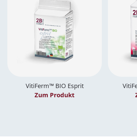
VitiFerm™
BIO
Esprit
Viti
Zum Produkt