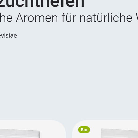
zuchthefen
che Aromen für natürliche
visiae
Bio