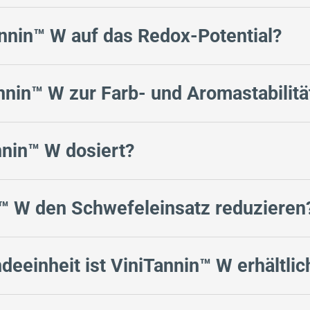
annin™ W auf das Redox-Potential?
nnin™ W zur Farb- und Aromastabilitä
nnin™ W dosiert?
™ W den Schwefeleinsatz reduzieren
deeinheit ist ViniTannin™ W erhältlic