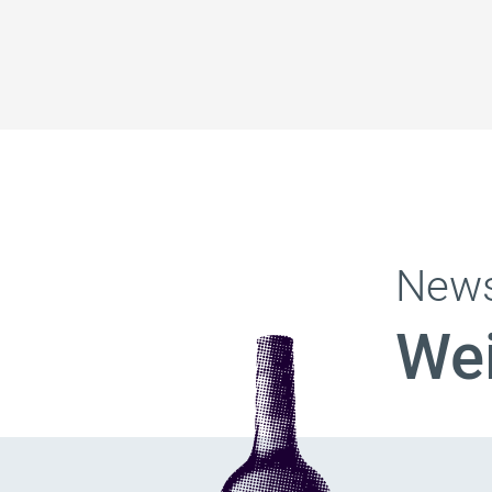
News
Wei