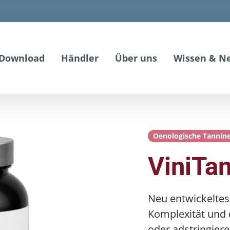
Download
Händler
Über uns
Wissen & N
Oenologische Tannin
ViniTa
Neu entwickeltes
Komplexität und d
oder adstringie