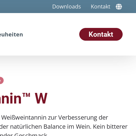
Downloads
Kontakt
Kontakt
euheiten
e
nnin™ W
 Weißweintannin zur Verbesserung der
er natürlichen Balance im Wein. Kein bitterer
render Geschmack.