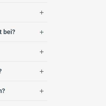
t bei?
?
h?