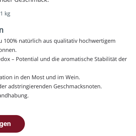
1 kg
n
u 100% natürlich aus qualitativ hochwertigem
onnen.
dox – Potential und die aromatische Stabilität der
ration in den Most und im Wein.
oder adstringierenden Geschmacksnoten.
Handhabung.
agen