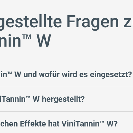
gestellte Fragen 
nnin™ W
nin™ W und wofür wird es eingesetzt?
iTannin™ W hergestellt?
chen Effekte hat ViniTannin™ W?